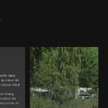
e
eille dans
ée au cœur de
 séjour idéal
bel étang
ocation de
a piscine et