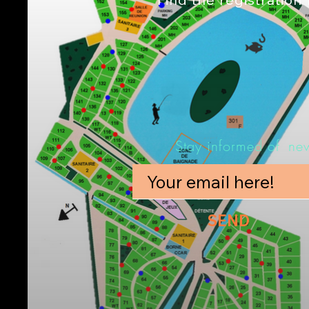
Stay informed of
ne
SEND