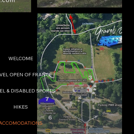
WELCOME
VEL OPEN OF FRANCE
EL & DISABLED SPORTS
HIKES
ACCOMODATIONS