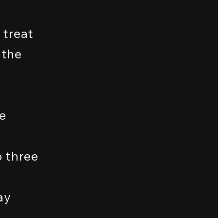
l
 treat
 the
e
o three
ay