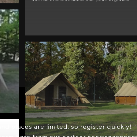
and places are limited, so register quickly!
n form here from our partner sportsnconnec