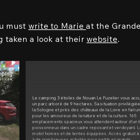
you must
write to Marie
at the Grand
 taken a look at their
website
.
Le camping 3 étoiles de Nouan Le Fuzelier vous accu
un parc arboré de 9 hectares. Sa situation privilégi
la Sologne et près des châteaux de la Loire en fait un
pour les amoureux de la nature et de la culture. 165
emplacements spacieux vous attendent autour d'un 
poissonneux dans un cadre reposant et verdoyant. L
mobil homes et de tentes équipées. Accès gratuit à l
à de nombreuses activités pour petits et grands.