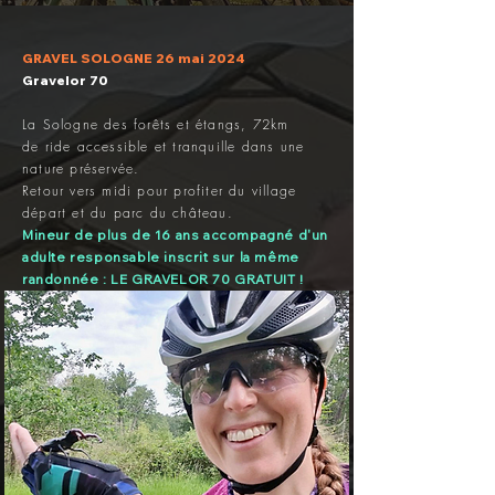
GRAVEL SOLOGNE 26 mai 2024
Gravelor 70
La Sologne des forêts et étangs, 72km
de
ride accessible et tranquille dans une
nature préservée.
Retour vers midi pour profiter du village
départ et du parc du château
.
Mineur
de plus de 16 ans accompagné d'
un
adulte responsable inscrit sur la même
randonnée : LE
GRAVELOR 70 GRATUIT
!