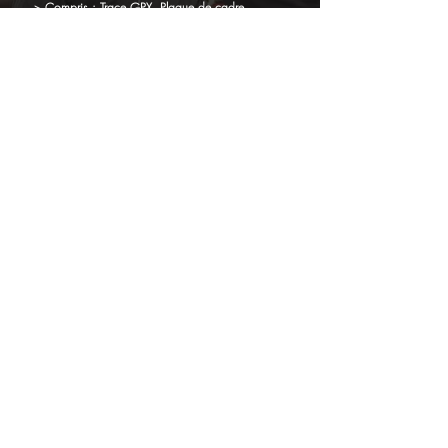
> Compris : Trace GPX, Plaque de cadre
numérotée,
bracelet couleur, muse
tte GTO, petit-déj, verre de
l'amitié à
l’arrivée.
28€
INSCRIPTION
Gravelor 10, 30 et 70 repas en option
15
€
Clôture des inscriptions "tout compris"
le 06 mai a 08h00: après cette date et
jusqu'au 24 mai vous aurez encore
le
choix des randos (si non
complètes
)
mais nous ne pouvons
garantir que vous
bénéficierez des memes
avantages(choix des repas,options,
hébergement) pour des raisons
évidentes de logistique et commande
des produits et fournitures.