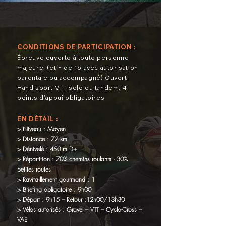
CONDITIONS DE PARTICIPATION :
Épreuve ouverte à toute personne
majeure. (et + de 16 avec
autorisation
parentale ou accompagné) Ouvert
Handisport
VTT solo ou tandem, 4
points d'appui obligatoires
EN DÉTAIL :
> Niveau : Moyen
> Distance : 72 km
> Dénivelé : 450 m D+
> Répartition : 70% chemins roulants - 30%
petites routes
> Ravitaillement gourmand : 1
> Briefing obligatoire : 9h00
> Départ : 9h15 – Retour :12h00/13h30
> Vélos autorisés : Gravel – VTT – Cyclo-Cross –
VAE