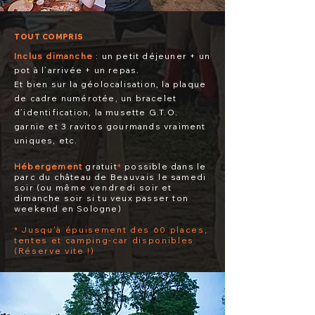
TOUT COMPRIS
Inclus dimanche
: un petit déjeuner + un
pot à l’arrivée + un repas.
Et bien sur la géolocalisation, la plaque
de cadre numérotée, un bracelet
d’identification, la musette G.T.O.
garnie et 3 ravitos gourmands vraiment
uniques, etc.
Hébergement
gratuit
*
possible dans le
parc du château de
Beauvais
le samedi
soir (ou
même
vendredi
soir et
dimanche soir si tu veux passer ton
weekend en Sologne)
*
Jusqu'à
épuisement des 60 places,
tentes et camping-car disponibles.
(Réserve vite !)